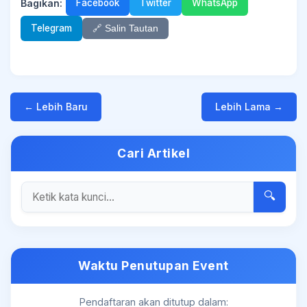
Bagikan:
Facebook
Twitter
WhatsApp
Telegram
🔗 Salin Tautan
← Lebih Baru
Lebih Lama →
Cari Artikel
🔍
Waktu Penutupan Event
Pendaftaran akan ditutup dalam: