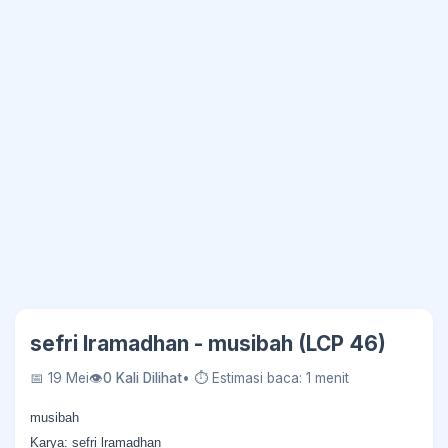
sefri lramadhan - musibah (LCP 46)
📅 19 Mei
👁
0 Kali Dilihat
• ⏱ Estimasi baca: 1 menit
musibah
Karya: sefri lramadhan