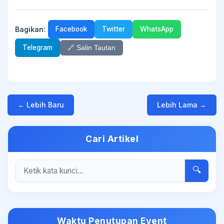
Bagikan:
Facebook
Twitter
WhatsApp
Telegram
🔗 Salin Tautan
← Lebih Baru
Lebih Lama →
Cari Artikel
🔍
Waktu Penutupan Event