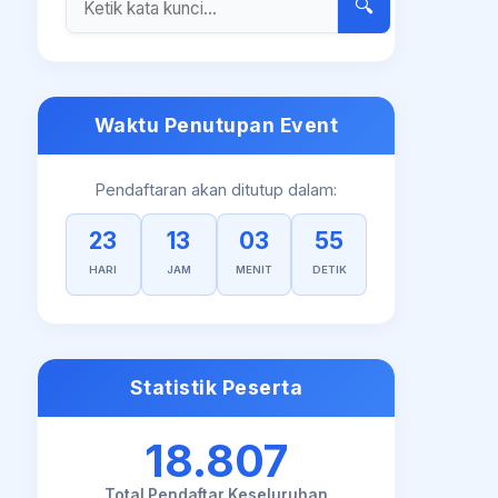
🔍
Waktu Penutupan Event
Pendaftaran akan ditutup dalam:
23
13
03
54
HARI
JAM
MENIT
DETIK
Statistik Peserta
18.807
Total Pendaftar Keseluruhan