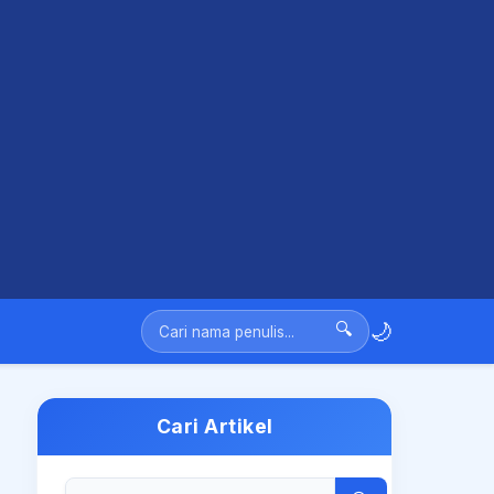
🌙
🔍
Cari Artikel