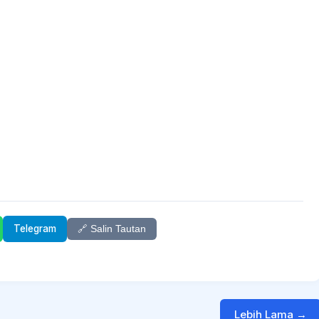
Telegram
🔗 Salin Tautan
Lebih Lama →