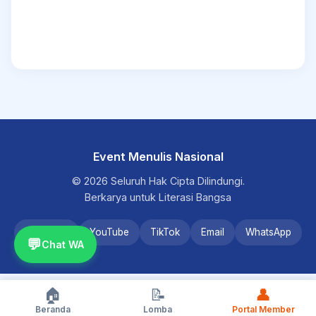
Event Menulis Nasional
© 2026 Seluruh Hak Cipta Dilindungi.
Berkarya untuk Literasi Bangsa
Instagram
YouTube
TikTok
Email
WhatsApp
💬
Chat WA
🏠
📝
👤
Beranda
Lomba
Portal Member