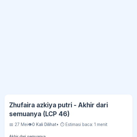
Zhufaira azkiya putri - Akhir dari
semuanya (LCP 46)
📅 27 Mei
👁
0 Kali Dilihat
• ⏱ Estimasi baca: 1 menit
Akhir dari semuanya