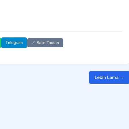
Telegram
🔗 Salin Tautan
Lebih Lama →