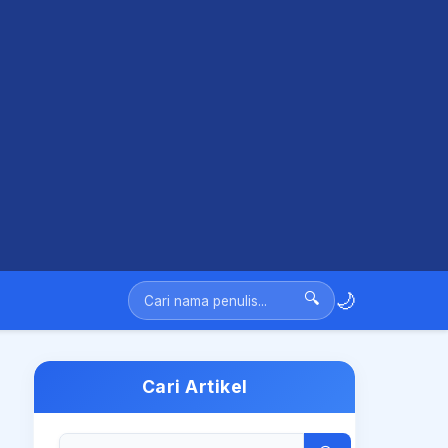
🌙
🔍
Cari Artikel