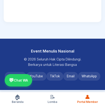
Event Menulis Nasional
© 2026 Seluruh Hak Cipta Dilindungi.
Berkarya untuk Literasi Bangsa
Instagram
YouTube
TikTok
Email
WhatsApp
💬
Chat WA
🏠
📝
👤
Beranda
Lomba
Portal Member