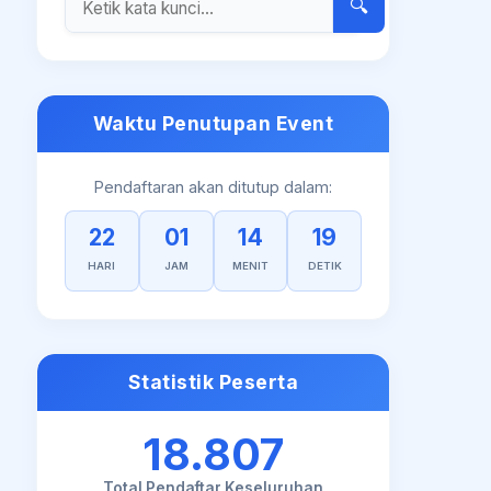
🔍
Waktu Penutupan Event
Pendaftaran akan ditutup dalam:
22
01
14
18
HARI
JAM
MENIT
DETIK
Statistik Peserta
18.807
Total Pendaftar Keseluruhan