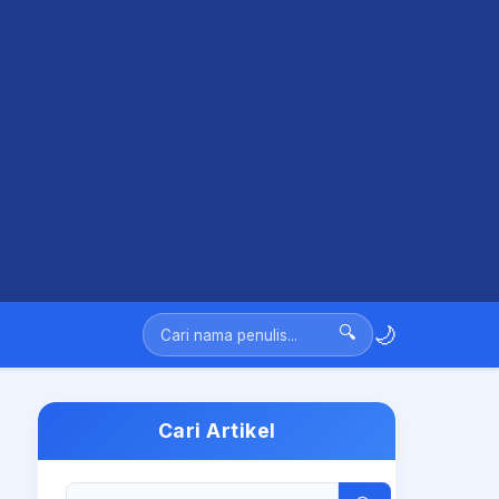
🌙
🔍
Cari Artikel