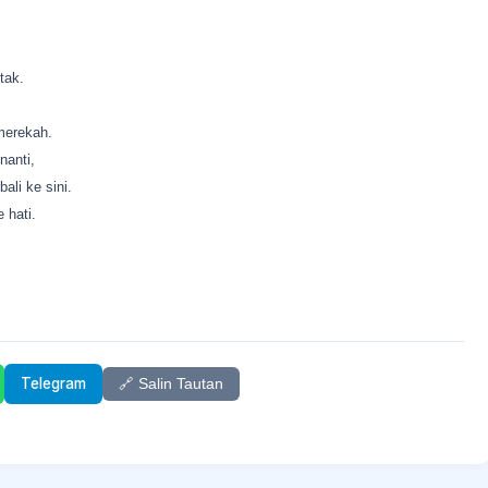
tak.
merekah.
nanti,
li ke sini.
 hati.
Telegram
🔗 Salin Tautan