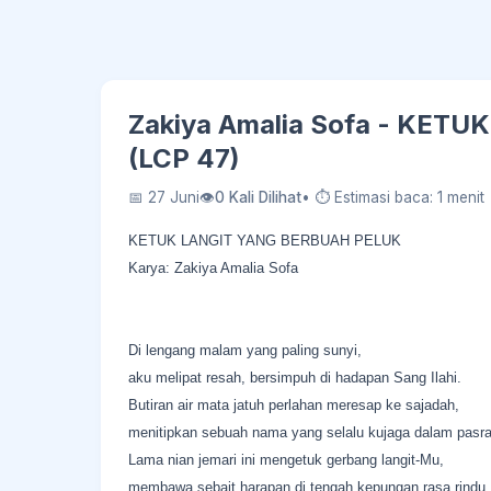
Zakiya Amalia Sofa - KET
(LCP 47)
📅 27 Juni
👁
0 Kali Dilihat
• ⏱ Estimasi baca: 1 menit
KETUK LANGIT YANG BERBUAH PELUK
Karya: Zakiya Amalia Sofa
Di lengang malam yang paling sunyi,
aku melipat resah, bersimpuh di hadapan Sang Ilahi.
Butiran air mata jatuh perlahan meresap ke sajadah,
menitipkan sebuah nama yang selalu kujaga dalam pasra
Lama nian jemari ini mengetuk gerbang langit-Mu,
membawa sebait harapan di tengah kepungan rasa rindu.