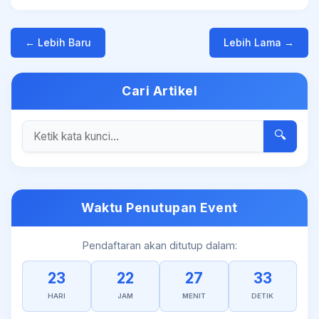
← Lebih Baru
Lebih Lama →
Cari Artikel
🔍
Waktu Penutupan Event
Pendaftaran akan ditutup dalam:
23
22
27
32
HARI
JAM
MENIT
DETIK