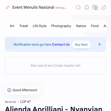
Event Menulis Nasional
Notification texts go here
Contact Us
Buy Now!
LCP 47
Beranda
Alienda Aprilliani - Nyanyian