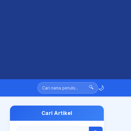
🌙
🔍
Cari Artikel