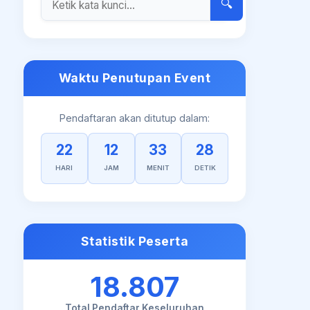
🔍
Waktu Penutupan Event
Pendaftaran akan ditutup dalam:
22
12
33
27
HARI
JAM
MENIT
DETIK
Statistik Peserta
18.807
Total Pendaftar Keseluruhan