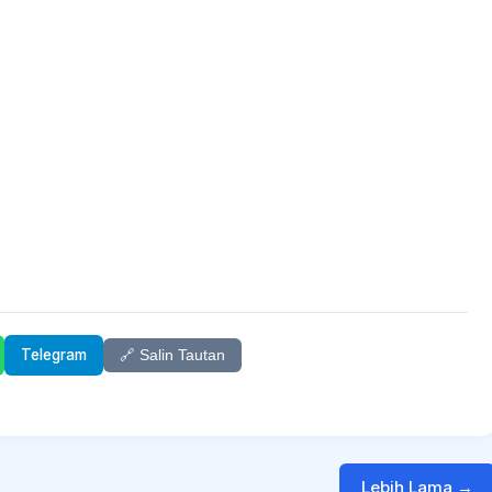
Telegram
🔗 Salin Tautan
Lebih Lama →