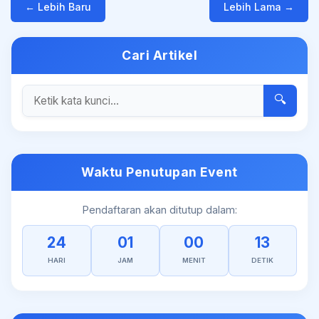
← Lebih Baru
Lebih Lama →
Cari Artikel
🔍
Waktu Penutupan Event
Pendaftaran akan ditutup dalam:
24
01
00
12
HARI
JAM
MENIT
DETIK