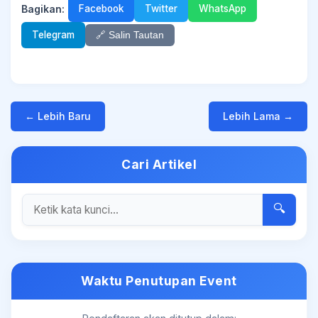
Bagikan:
Facebook
Twitter
WhatsApp
Telegram
🔗 Salin Tautan
← Lebih Baru
Lebih Lama →
Cari Artikel
🔍
Waktu Penutupan Event