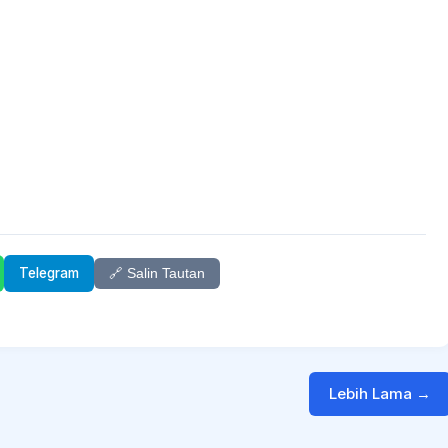
Telegram
🔗 Salin Tautan
Lebih Lama →