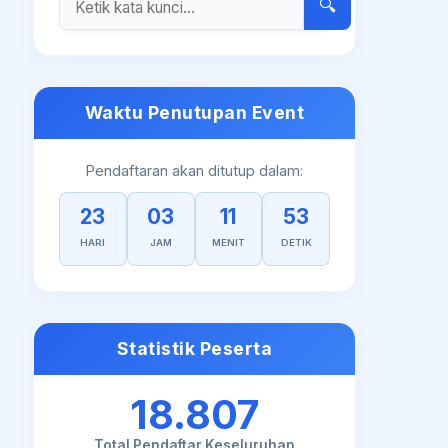
🔍
Waktu Penutupan Event
Pendaftaran akan ditutup dalam:
23
03
11
52
HARI
JAM
MENIT
DETIK
Statistik Peserta
18.807
Total Pendaftar Keseluruhan