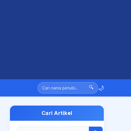
🌙
🔍
Cari Artikel