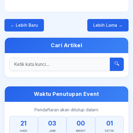
← Lebih Baru
Lebih Lama →
Cari Artikel
🔍
Waktu Penutupan Event
Pendaftaran akan ditutup dalam:
21
03
00
01
HARI
JAM
MENIT
DETIK