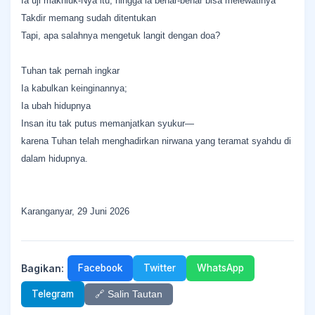
Ia uji makhluk-Nya itu, hingga ia benar-benar bisa melewatinya
Takdir memang sudah ditentukan
Tapi, apa salahnya mengetuk langit dengan doa?
Tuhan tak pernah ingkar
Ia kabulkan keinginannya;
Ia ubah hidupnya
Insan itu tak putus memanjatkan syukur—
karena Tuhan telah menghadirkan nirwana yang teramat syahdu di
dalam hidupnya.
Karanganyar, 29 Juni 2026
Bagikan:
Facebook
Twitter
WhatsApp
Telegram
🔗 Salin Tautan