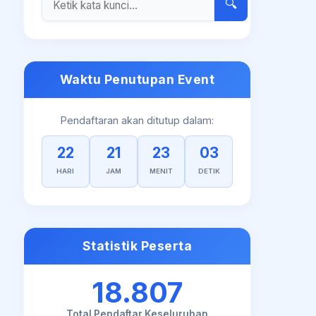
🔍
Waktu Penutupan Event
Pendaftaran akan ditutup dalam:
22
21
23
02
HARI
JAM
MENIT
DETIK
Statistik Peserta
18.807
Total Pendaftar Keseluruhan