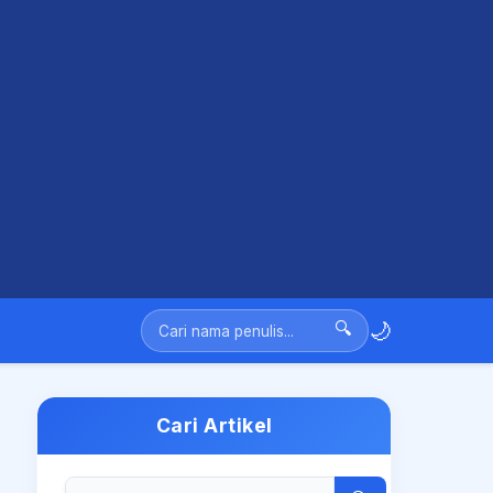
🌙
🔍
Cari Artikel