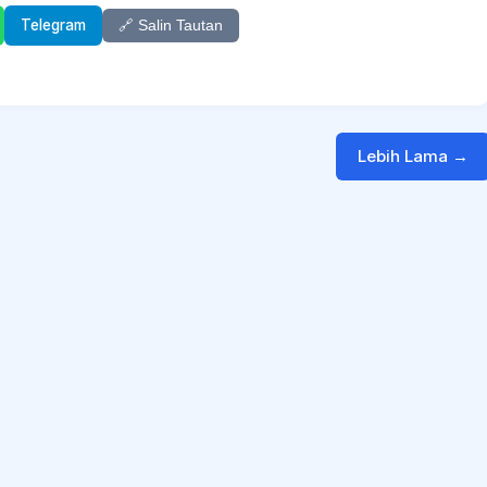
Telegram
🔗 Salin Tautan
Lebih Lama →