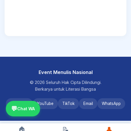
Event Menulis Nasional
© 2026 Seluruh Hak Cipta Dilindungi.
Berkarya untuk Literasi Bangsa
Instagram
YouTube
TikTok
Email
WhatsApp
💬
Chat WA
🏠
📝
👤