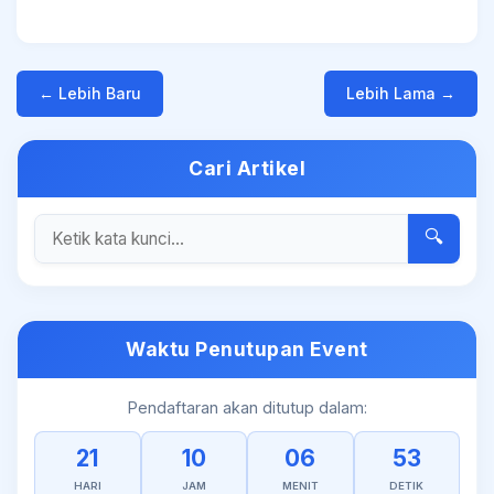
← Lebih Baru
Lebih Lama →
Cari Artikel
🔍
Waktu Penutupan Event
Pendaftaran akan ditutup dalam:
21
10
06
53
HARI
JAM
MENIT
DETIK