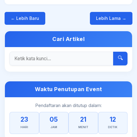
← Lebih Baru
Lebih Lama →
Cari Artikel
🔍
Waktu Penutupan Event
Pendaftaran akan ditutup dalam:
23
05
21
11
HARI
JAM
MENIT
DETIK