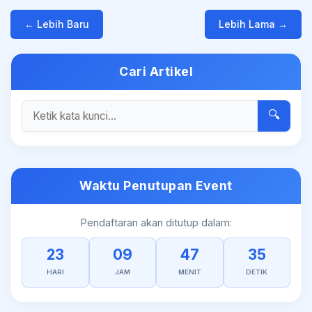
← Lebih Baru
Lebih Lama →
Cari Artikel
🔍
Waktu Penutupan Event
Pendaftaran akan ditutup dalam:
23
09
47
35
HARI
JAM
MENIT
DETIK