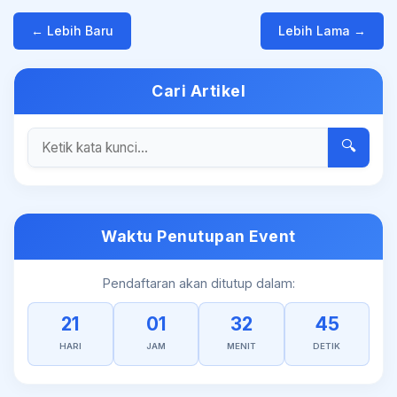
← Lebih Baru
Lebih Lama →
Cari Artikel
🔍
Waktu Penutupan Event
Pendaftaran akan ditutup dalam:
21
01
32
45
HARI
JAM
MENIT
DETIK