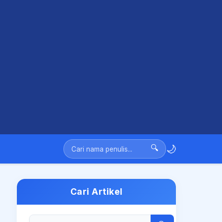
🌙
🔍
Cari Artikel