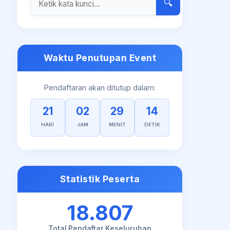
🔍
Waktu Penutupan Event
Pendaftaran akan ditutup dalam:
21
02
29
13
HARI
JAM
MENIT
DETIK
Statistik Peserta
18.807
Total Pendaftar Keseluruhan