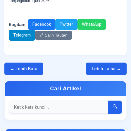
Tanjungbalai 1 juni 2026
Bagikan:
Facebook
Twitter
WhatsApp
Telegram
🔗 Salin Tautan
← Lebih Baru
Lebih Lama →
Cari Artikel
🔍