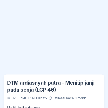
DTM ardiasnyah putra - Menitip janji
pada senja (LCP 46)
📅 02 Juni
👁
0 Kali Dilihat
• ⏱ Estimasi baca: 1 menit
Menitip janji pada senja