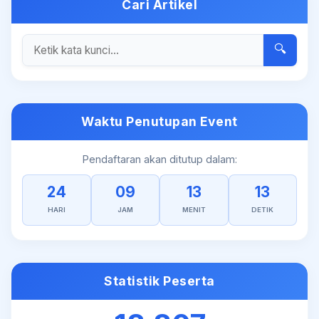
Cari Artikel
🔍
Waktu Penutupan Event
Pendaftaran akan ditutup dalam:
24
09
13
13
HARI
JAM
MENIT
DETIK
Statistik Peserta