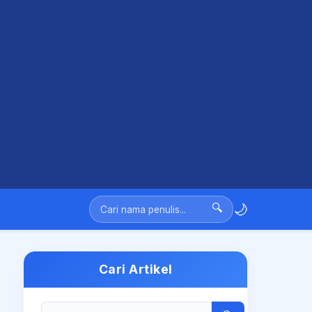
🌙
🔍
Cari Artikel