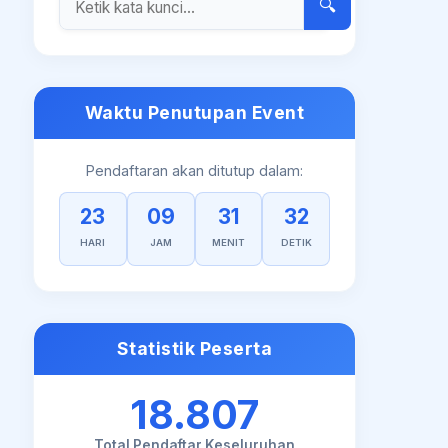
🔍
Waktu Penutupan Event
Pendaftaran akan ditutup dalam:
23
09
31
31
HARI
JAM
MENIT
DETIK
Statistik Peserta
18.807
Total Pendaftar Keseluruhan