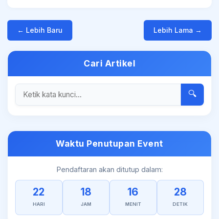
← Lebih Baru
Lebih Lama →
Cari Artikel
🔍
Waktu Penutupan Event
Pendaftaran akan ditutup dalam:
22
18
16
28
HARI
JAM
MENIT
DETIK