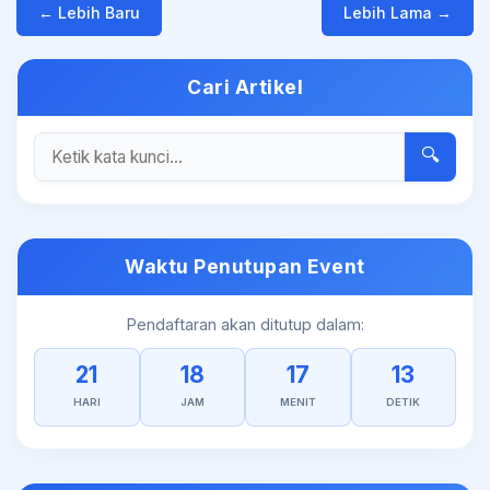
← Lebih Baru
Lebih Lama →
Cari Artikel
🔍
Waktu Penutupan Event
Pendaftaran akan ditutup dalam:
21
18
17
13
HARI
JAM
MENIT
DETIK