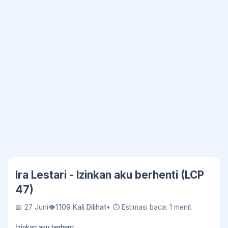
Ira Lestari - Izinkan aku berhenti (LCP
47)
📅 27 Juni
👁
1.109 Kali Dilihat
• ⏱ Estimasi baca: 1 menit
Izinkan aku berhenti