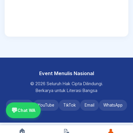
Event Menulis Nasional
© 2026 Seluruh Hak Cipta Dilindungi.
Berkarya untuk Literasi Bangsa
Instagram
YouTube
TikTok
Email
WhatsApp
💬
Chat WA
🏠
📝
👤