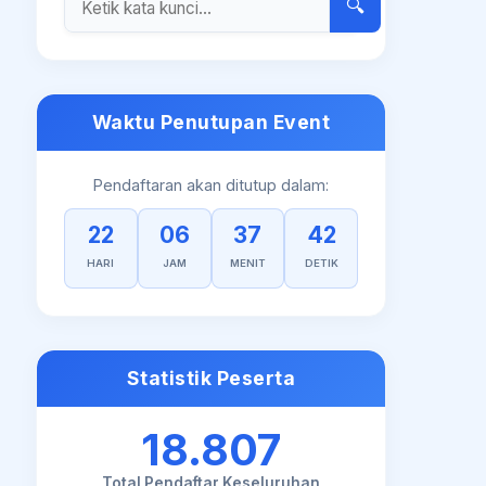
🔍
Waktu Penutupan Event
Pendaftaran akan ditutup dalam:
22
06
37
41
HARI
JAM
MENIT
DETIK
Statistik Peserta
18.807
Total Pendaftar Keseluruhan