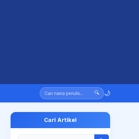
🌙
🔍
Cari Artikel