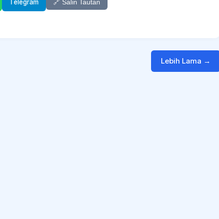
Telegram
🔗 Salin Tautan
Lebih Lama →