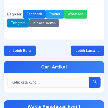
Bagikan:
Facebook
Twitter
WhatsApp
Telegram
🔗 Salin Tautan
← Lebih Baru
Lebih Lama →
Cari Artikel
🔍
Waktu Penutupan Event