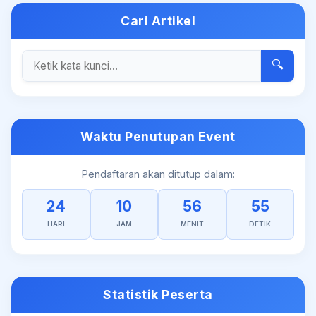
Cari Artikel
🔍
Waktu Penutupan Event
Pendaftaran akan ditutup dalam:
24
10
56
54
HARI
JAM
MENIT
DETIK
Statistik Peserta