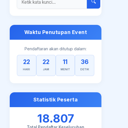
🔍
Waktu Penutupan Event
Pendaftaran akan ditutup dalam:
22
22
11
36
HARI
JAM
MENIT
DETIK
Statistik Peserta
18.807
Total Pendaftar Keseluruhan