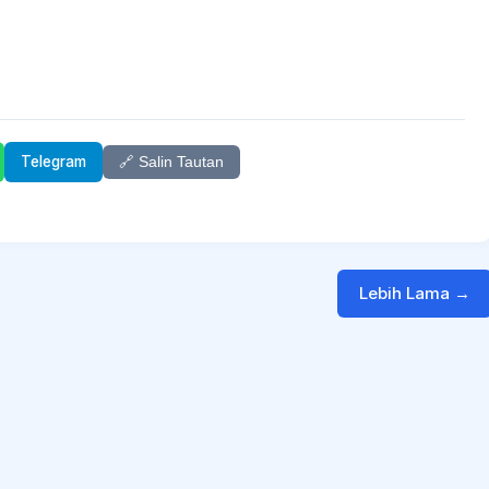
Telegram
🔗 Salin Tautan
Lebih Lama →