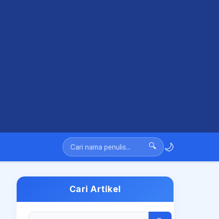
🌙
🔍
Cari Artikel