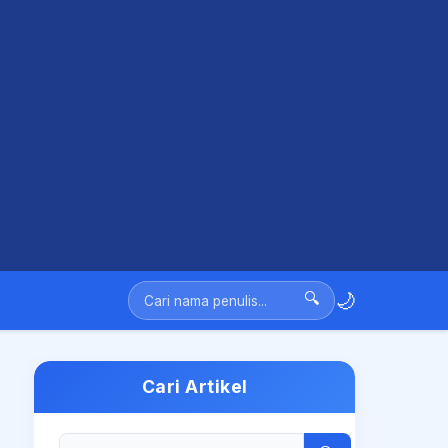
🌙
🔍
Cari Artikel