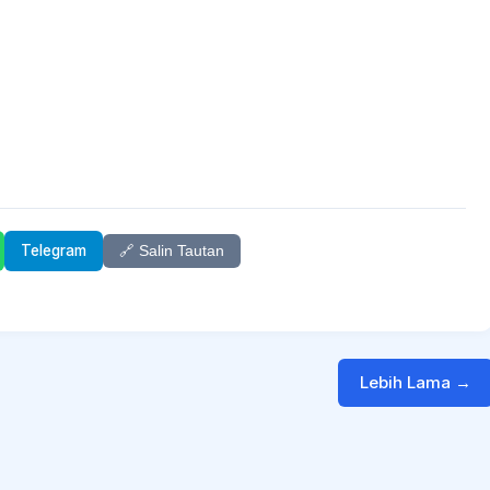
Telegram
🔗 Salin Tautan
Lebih Lama →