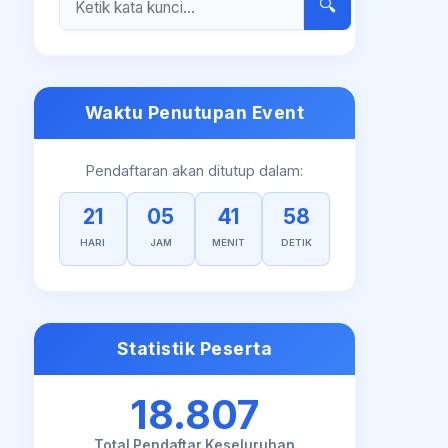
🔍
Waktu Penutupan Event
Pendaftaran akan ditutup dalam:
21
05
41
57
HARI
JAM
MENIT
DETIK
Statistik Peserta
18.807
Total Pendaftar Keseluruhan