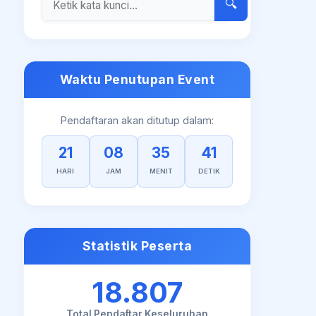
🔍
Waktu Penutupan Event
Pendaftaran akan ditutup dalam:
21
08
35
40
HARI
JAM
MENIT
DETIK
Statistik Peserta
18.807
Total Pendaftar Keseluruhan