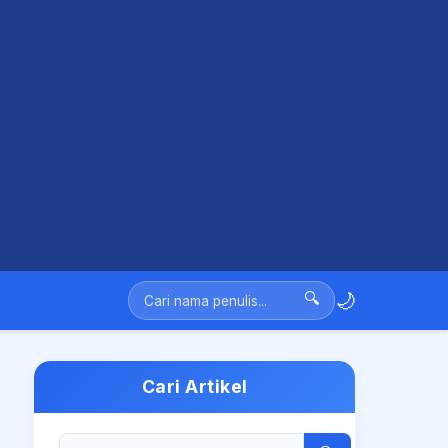
🌙
🔍
Cari Artikel