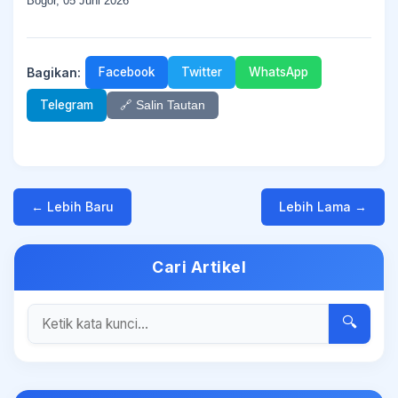
Bogor, 05 Juni 2026
Bagikan:
Facebook
Twitter
WhatsApp
Telegram
🔗 Salin Tautan
← Lebih Baru
Lebih Lama →
Cari Artikel
🔍