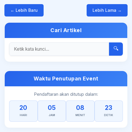
← Lebih Baru
Lebih Lama →
Cari Artikel
🔍
Waktu Penutupan Event
Pendaftaran akan ditutup dalam:
20
05
08
23
HARI
JAM
MENIT
DETIK