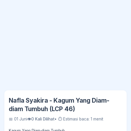
Nafla Syakira - Kagum Yang Diam-
diam Tumbuh (LCP 46)
📅 01 Juni
👁
0 Kali Dilihat
• ⏱ Estimasi baca: 1 menit
Kagum Yang Diam-diam Tumbuh