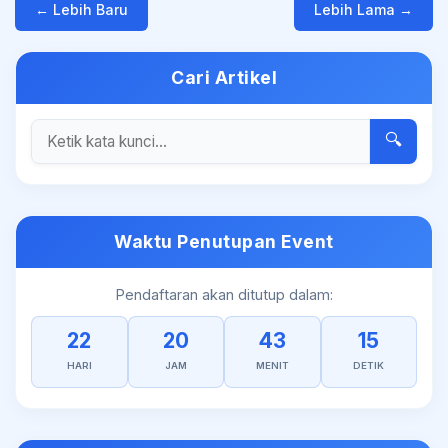
← Lebih Baru
Lebih Lama →
Cari Artikel
🔍
Waktu Penutupan Event
Pendaftaran akan ditutup dalam:
22
20
43
14
HARI
JAM
MENIT
DETIK