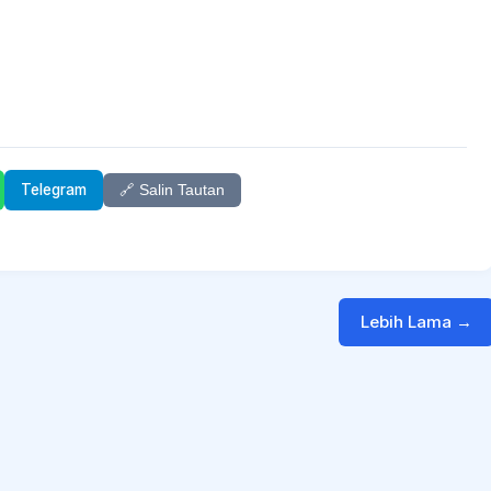
Telegram
🔗 Salin Tautan
Lebih Lama →