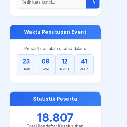
🔍
Waktu Penutupan Event
Pendaftaran akan ditutup dalam:
23
09
12
41
HARI
JAM
MENIT
DETIK
Statistik Peserta
18.807
Total Pendaftar Keseluruhan