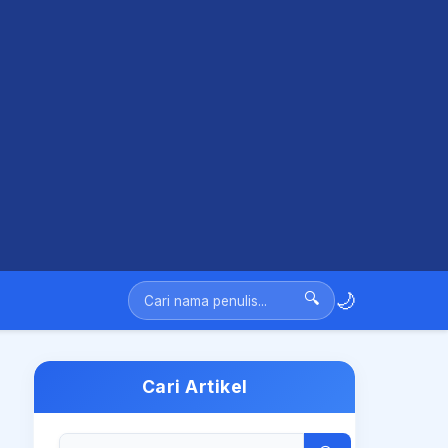
🌙
🔍
Cari Artikel