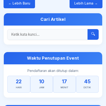
← Lebih Baru
Lebih Lama →
Cari Artikel
🔍
Waktu Penutupan Event
Pendaftaran akan ditutup dalam:
22
10
17
45
HARI
JAM
MENIT
DETIK