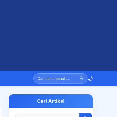
🌙
🔍
Cari Artikel