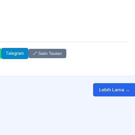
Telegram
🔗 Salin Tautan
Lebih Lama →