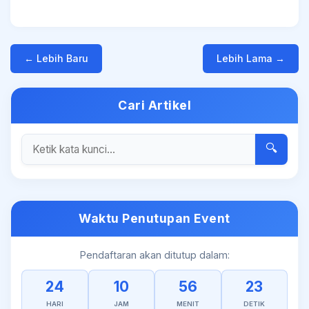
← Lebih Baru
Lebih Lama →
Cari Artikel
🔍
Waktu Penutupan Event
Pendaftaran akan ditutup dalam:
24
10
56
23
HARI
JAM
MENIT
DETIK