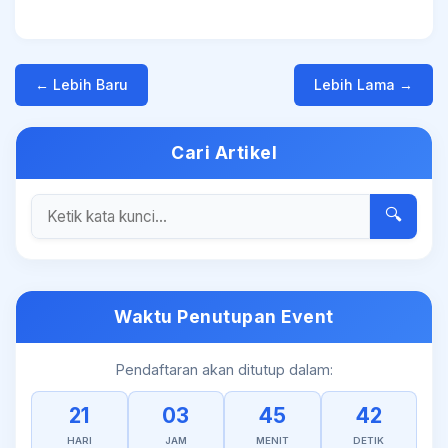
← Lebih Baru
Lebih Lama →
Cari Artikel
🔍
Waktu Penutupan Event
Pendaftaran akan ditutup dalam:
21
03
45
42
HARI
JAM
MENIT
DETIK