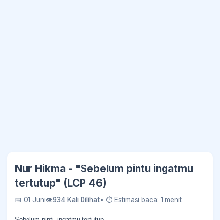
Nur Hikma - "Sebelum pintu ingatmu
tertutup" (LCP 46)
📅 01 Juni
👁
934 Kali Dilihat
• ⏱ Estimasi baca: 1 menit
Sebelum pintu ingatmu tertutup