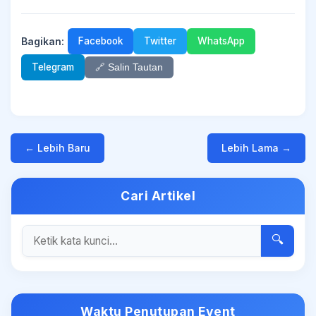
Bagikan:
Facebook
Twitter
WhatsApp
Telegram
🔗 Salin Tautan
← Lebih Baru
Lebih Lama →
Cari Artikel
🔍
Waktu Penutupan Event