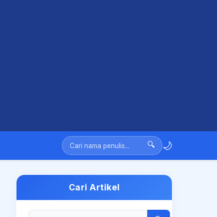
🌙
🔍
Cari Artikel