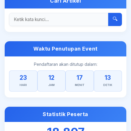
Cari Artikel
🔍
Waktu Penutupan Event
Pendaftaran akan ditutup dalam:
23
12
17
13
HARI
JAM
MENIT
DETIK
Statistik Peserta