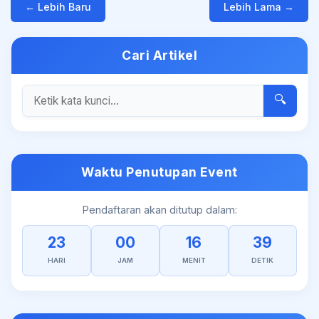
← Lebih Baru
Lebih Lama →
Cari Artikel
🔍
Waktu Penutupan Event
Pendaftaran akan ditutup dalam:
23
00
16
39
HARI
JAM
MENIT
DETIK