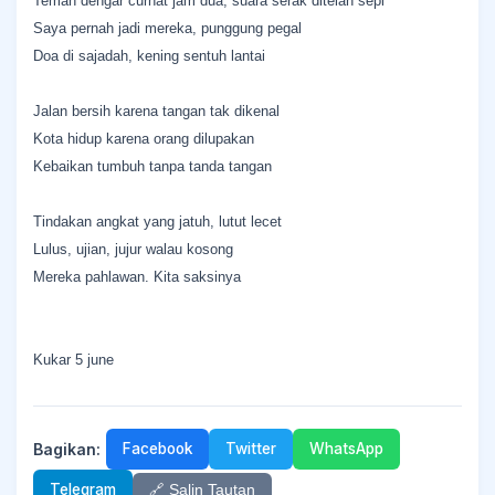
Teman dengar curhat jam dua, suara serak ditelan sepi
Saya pernah jadi mereka, punggung pegal
Doa di sajadah, kening sentuh lantai
Jalan bersih karena tangan tak dikenal
Kota hidup karena orang dilupakan
Kebaikan tumbuh tanpa tanda tangan
Tindakan angkat yang jatuh, lutut lecet
Lulus, ujian, jujur walau kosong
Mereka pahlawan. Kita saksinya
Kukar 5 june
Bagikan:
Facebook
Twitter
WhatsApp
Telegram
🔗 Salin Tautan