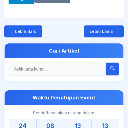
← Lebih Baru
Lebih Lama →
Cari Artikel
🔍
Waktu Penutupan Event
Pendaftaran akan ditutup dalam:
24
08
13
12