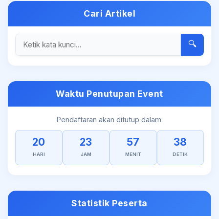
Cari Artikel
🔍
Waktu Penutupan Event
Pendaftaran akan ditutup dalam:
20
23
57
38
HARI
JAM
MENIT
DETIK
Statistik Peserta