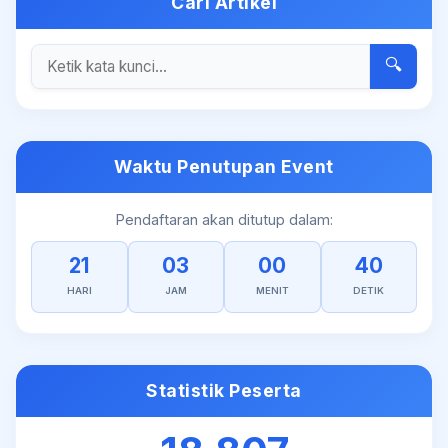
Cari Artikel
🔍
Waktu Penutupan Event
Pendaftaran akan ditutup dalam:
21
03
00
40
HARI
JAM
MENIT
DETIK
Statistik Peserta