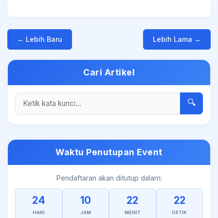
← Lebih Baru
Lebih Lama →
Cari Artikel
🔍
Waktu Penutupan Event
Pendaftaran akan ditutup dalam:
24
10
22
21
HARI
JAM
MENIT
DETIK